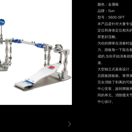
颜色：金属银
品牌：Sun
型号：S600-SPT
本产品是针对大量专
定位和身体定位相关
挥更好流畅。
为你的脚掌在演奏时
力。踏板每一下敲击都
成的,当你开始演奏
速。
大型独立式基座设计
后跟板踏板板。将弹
完全消除了剥离的可
中心安装，旋转脚箍
同的单元。消除髋关
中心设计。