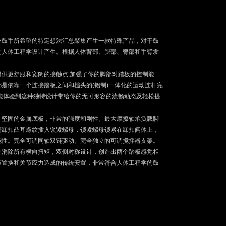
业鼓手所希望的特定想法汇总聚集产生一款特殊产品，对于鼓
的人体工程学设计产生。根据人体背部、腿部、臀部和手臂发
提供更舒服和宽阔的接触点,加强了你的脚部对踏板的控制能
是依靠一个连接踏板之间和槌头的(铝制)一体化的运动连杆完
就能体验到这种独特设计带给你的无可形容的流畅动态及轻松提
，坚固的金属底板，非常的强度和刚性。最大摩擦轴承负载脚
簧卸扣凸耳螺纹插入锁紧螺母，锁紧螺母锁紧在卸扣阀体上，
能性。完全可调同轴双链驱动。完全独立的可调搅拌器支架。
夹消除所有横向扭矩，双侧对称设计，创造出两个踏板感觉相
节置换和关节应力造成的传统安置，非常符合人体工程学的鼓